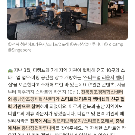
①전북 청년허브라운지/스타트업포레 ②충남창업마루나비 ③ d·camp 
@Singapore
 지난 3월, 디캠프와 7개 지역 기관이 협력해 전국 10곳의 스
타트업 업무·미팅 공간을 상호 개방하는 
‘
스타트업 라운지 멤버
십
’
을 오픈했다고 소개해 드린 바 있는데요 (*관련 콘텐츠: 
서울
부터 제주까지 스타트업 라운지 10선
). 
전북창조경제혁신센터
와 
충남창조경제혁신센터
가 스타트업 라운지 멤버십의 신규 협
력 기관으로 참여
하게 되었어요. 이로써
전북과 충남 지역에도 
디캠프의 제휴 라운지가 생겼습니다. 디캠프 및 협력 기관의 패
밀리사라면 
전북에서는 
청년허브라운지/스타트업포레
를,
 충남
에서는 
충남창업마루나비
를 찾아주세요. 더 자세한 스타트업 라