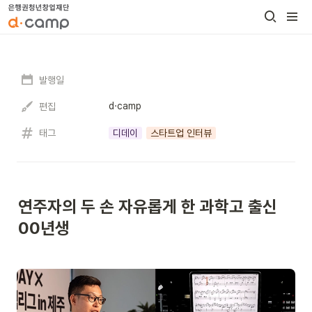
발행일
d·camp
편집
태그
디데이
스타트업 인터뷰
연주자의 두 손 자유롭게 한 과학고 출신 
00년생